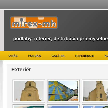
podlahy, interiér, distribúcia priemyselne
O NÁS
PONUKA
GALÉRIA
REFERENCIE
K
Exteriér