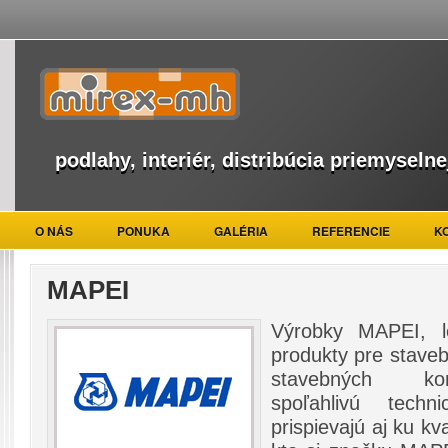
podlahy, interiér, distribúcia priemyselne
O NÁS
PONUKA
GALÉRIA
REFERENCIE
K
MAPEI
Výrobky MAPEI, l
produkty pre staveb
stavebných kon
spoľahlivú techn
prispievajú aj ku kv