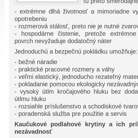
tu preto smerodajné
- extrémne dlhá životnosť a mimoriadne vy
opotrebeniu
- rozmerová stálosť, preto nie je nutné zvaro
- hospodárne čistenie, pretože extrémne
povrch nevyžaduje dodatočný náter
Jednoduchú a bezpečnú pokládku umožňuje:
- bežné náradie
- praktické pracovné rozmery a váhy
- veľmi elastický, jednoducho rezateľný mater
- pokladanie pomocou ekologicky nezávadných
- vysoký útlm kročajového hluku bez doda
útlmu hluku
- rozsiahle príslušenstvo a schodiskové tva
- poradenská služba pre použitie a servis
Kaučukové podlahové krytiny a ich prí
nezávadnosť