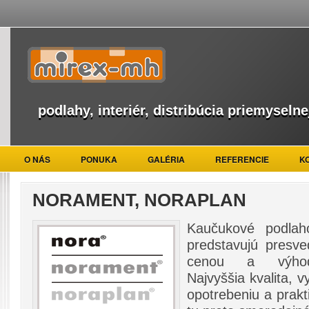
podlahy, interiér, distribúcia priemyselne
O NÁS
PONUKA
GALÉRIA
REFERENCIE
K
NORAMENT, NORAPLAN
Kaučukové podlah
predstavujú presv
cenou a výhoda
Najvyššia kvalita, v
opotrebeniu a prakt