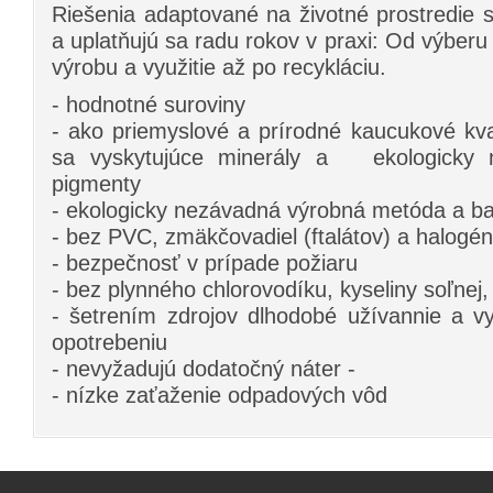
Riešenia adaptované na životné prostredie s
a uplatňujú sa radu rokov v praxi: Od výberu 
výrobu a využitie až po recykláciu.
- hodnotné suroviny
- ako priemyslové a prírodné kaucukové kval
sa vyskytujúce minerály a ekologicky 
pigmenty
- ekologicky nezávadná výrobná metóda a ba
- bez PVC, zmäkčovadiel (ftalátov) a halogén
- bezpečnosť v prípade požiaru
- bez plynného chlorovodíku, kyseliny soľnej, 
- šetrením zdrojov dlhodobé užívannie a v
opotrebeniu
- nevyžadujú dodatočný náter -
- nízke zaťaženie odpadových vôd